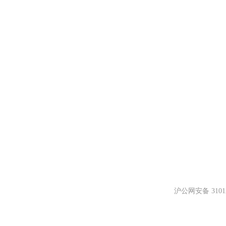
沪公网安备 31012