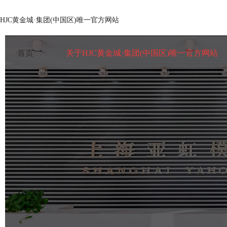
HJC黄金城·集团(中国区)唯一官方网站
首页
关于HJC黄金城·集团(中国区)唯一官方网站
知识中心
联系HJC黄金城·集团(中国区)唯一官方网站